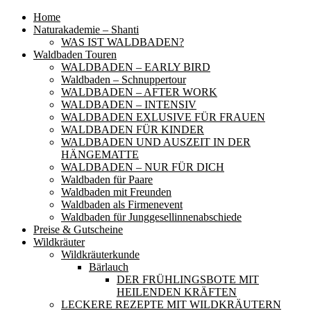
Home
Naturakademie – Shanti
WAS IST WALDBADEN?
Waldbaden Touren
WALDBADEN – EARLY BIRD
Waldbaden – Schnuppertour
WALDBADEN – AFTER WORK
WALDBADEN – INTENSIV
WALDBADEN EXLUSIVE FÜR FRAUEN
WALDBADEN FÜR KINDER
WALDBADEN UND AUSZEIT IN DER
HÄNGEMATTE
WALDBADEN – NUR FÜR DICH
Waldbaden für Paare
Waldbaden mit Freunden
Waldbaden als Firmenevent
Waldbaden für Junggesellinnenabschiede
Preise & Gutscheine
Wildkräuter
Wildkräuterkunde
Bärlauch
DER FRÜHLINGSBOTE MIT
HEILENDEN KRÄFTEN
LECKERE REZEPTE MIT WILDKRÄUTERN