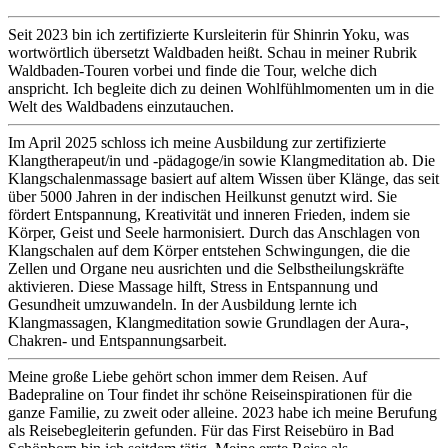
Seit 2023 bin ich zertifizierte Kursleiterin für Shinrin Yoku, was
wortwörtlich übersetzt Waldbaden heißt. Schau in meiner Rubrik
Waldbaden-Touren vorbei und finde die Tour, welche dich
anspricht. Ich begleite dich zu deinen Wohlfühlmomenten um in die
Welt des Waldbadens einzutauchen.
Im April 2025 schloss ich meine Ausbildung zur zertifizierte
Klangtherapeut/in und -pädagoge/in sowie Klangmeditation ab. Die
Klangschalenmassage basiert auf altem Wissen über Klänge, das seit
über 5000 Jahren in der indischen Heilkunst genutzt wird. Sie
fördert Entspannung, Kreativität und inneren Frieden, indem sie
Körper, Geist und Seele harmonisiert. Durch das Anschlagen von
Klangschalen auf dem Körper entstehen Schwingungen, die die
Zellen und Organe neu ausrichten und die Selbstheilungskräfte
aktivieren. Diese Massage hilft, Stress in Entspannung und
Gesundheit umzuwandeln. In der Ausbildung lernte ich
Klangmassagen, Klangmeditation sowie Grundlagen der Aura-,
Chakren- und Entspannungsarbeit.
Meine große Liebe gehört schon immer dem Reisen. Auf
Badepraline on Tour findet ihr schöne Reiseinspirationen für die
ganze Familie, zu zweit oder alleine. 2023 habe ich meine Berufung
als Reisebegleiterin gefunden. Für das First Reisebüro in Bad