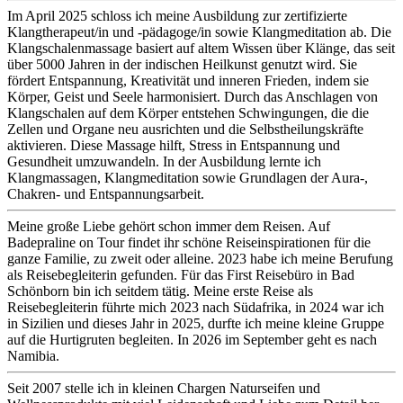
Im April 2025 schloss ich meine Ausbildung zur zertifizierte
Klangtherapeut/in und -pädagoge/in sowie Klangmeditation ab. Die
Klangschalenmassage basiert auf altem Wissen über Klänge, das seit
über 5000 Jahren in der indischen Heilkunst genutzt wird. Sie
fördert Entspannung, Kreativität und inneren Frieden, indem sie
Körper, Geist und Seele harmonisiert. Durch das Anschlagen von
Klangschalen auf dem Körper entstehen Schwingungen, die die
Zellen und Organe neu ausrichten und die Selbstheilungskräfte
aktivieren. Diese Massage hilft, Stress in Entspannung und
Gesundheit umzuwandeln. In der Ausbildung lernte ich
Klangmassagen, Klangmeditation sowie Grundlagen der Aura-,
Chakren- und Entspannungsarbeit.
Meine große Liebe gehört schon immer dem Reisen. Auf
Badepraline on Tour findet ihr schöne Reiseinspirationen für die
ganze Familie, zu zweit oder alleine. 2023 habe ich meine Berufung
als Reisebegleiterin gefunden. Für das First Reisebüro in Bad
Schönborn bin ich seitdem tätig. Meine erste Reise als
Reisebegleiterin führte mich 2023 nach Südafrika, in 2024 war ich
in Sizilien und dieses Jahr in 2025, durfte ich meine kleine Gruppe
auf die Hurtigruten begleiten. In 2026 im September geht es nach
Namibia.
Seit 2007 stelle ich in kleinen Chargen Naturseifen und