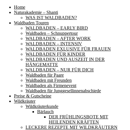
Home
Naturakademie – Shanti
WAS IST WALDBADEN?
Waldbaden Touren
WALDBADEN – EARLY BIRD
Waldbaden – Schnuppertour
WALDBADEN – AFTER WORK
WALDBADEN – INTENSIV
WALDBADEN EXLUSIVE FÜR FRAUEN
WALDBADEN FÜR KINDER
WALDBADEN UND AUSZEIT IN DER
HÄNGEMATTE
WALDBADEN – NUR FÜR DICH
Waldbaden für Paare
Waldbaden mit Freunden
Waldbaden als Firmenevent
Waldbaden für Junggesellinnenabschiede
Preise & Gutscheine
Wildkräuter
Wildkräuterkunde
Bärlauch
DER FRÜHLINGSBOTE MIT
HEILENDEN KRÄFTEN
LECKERE REZEPTE MIT WILDKRÄUTERN