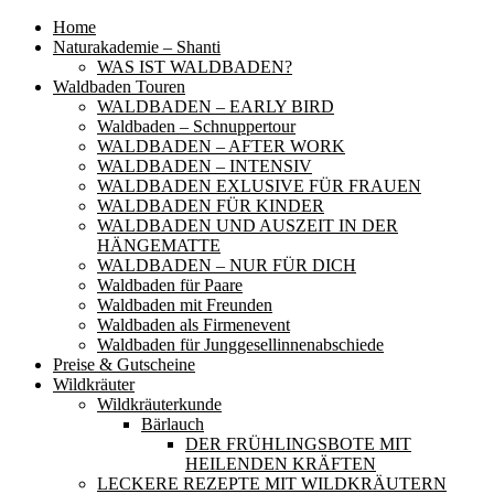
Home
Naturakademie – Shanti
WAS IST WALDBADEN?
Waldbaden Touren
WALDBADEN – EARLY BIRD
Waldbaden – Schnuppertour
WALDBADEN – AFTER WORK
WALDBADEN – INTENSIV
WALDBADEN EXLUSIVE FÜR FRAUEN
WALDBADEN FÜR KINDER
WALDBADEN UND AUSZEIT IN DER
HÄNGEMATTE
WALDBADEN – NUR FÜR DICH
Waldbaden für Paare
Waldbaden mit Freunden
Waldbaden als Firmenevent
Waldbaden für Junggesellinnenabschiede
Preise & Gutscheine
Wildkräuter
Wildkräuterkunde
Bärlauch
DER FRÜHLINGSBOTE MIT
HEILENDEN KRÄFTEN
LECKERE REZEPTE MIT WILDKRÄUTERN