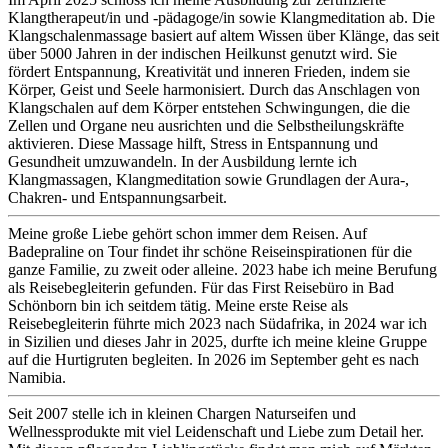
Klangtherapeut/in und -pädagoge/in sowie Klangmeditation ab. Die
Klangschalenmassage basiert auf altem Wissen über Klänge, das seit
über 5000 Jahren in der indischen Heilkunst genutzt wird. Sie
fördert Entspannung, Kreativität und inneren Frieden, indem sie
Körper, Geist und Seele harmonisiert. Durch das Anschlagen von
Klangschalen auf dem Körper entstehen Schwingungen, die die
Zellen und Organe neu ausrichten und die Selbstheilungskräfte
aktivieren. Diese Massage hilft, Stress in Entspannung und
Gesundheit umzuwandeln. In der Ausbildung lernte ich
Klangmassagen, Klangmeditation sowie Grundlagen der Aura-,
Chakren- und Entspannungsarbeit.
Meine große Liebe gehört schon immer dem Reisen. Auf
Badepraline on Tour findet ihr schöne Reiseinspirationen für die
ganze Familie, zu zweit oder alleine. 2023 habe ich meine Berufung
als Reisebegleiterin gefunden. Für das First Reisebüro in Bad
Schönborn bin ich seitdem tätig. Meine erste Reise als
Reisebegleiterin führte mich 2023 nach Südafrika, in 2024 war ich
in Sizilien und dieses Jahr in 2025, durfte ich meine kleine Gruppe
auf die Hurtigruten begleiten. In 2026 im September geht es nach
Namibia.
Seit 2007 stelle ich in kleinen Chargen Naturseifen und
Wellnessprodukte mit viel Leidenschaft und Liebe zum Detail her.