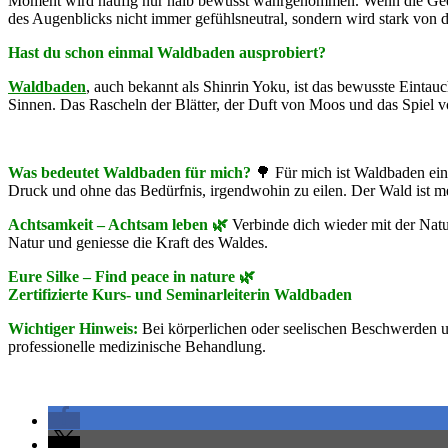
Moment wird häufig nur halb bewusst wahrgenommen. Wenn die Gedan
des Augenblicks nicht immer gefühlsneutral, sondern wird stark von d
Hast du schon einmal Waldbaden ausprobiert?
Waldbaden
, auch bekannt als Shinrin Yoku, ist das bewusste Eintau
Sinnen. Das Rascheln der Blätter, der Duft von Moos und das Spiel 
Was bedeutet Waldbaden für mich?
🌳 Für mich ist Waldbaden ein
Druck und ohne das Bedürfnis, irgendwohin zu eilen. Der Wald ist me
Achtsamkeit –
Achtsam leben 🌿
Verbinde dich wieder mit der Natu
Natur und geniesse die Kraft des Waldes.
Eure Silke – Find peace in nature 🌿
Zertifizierte Kurs- und Seminarleiterin Waldbaden
Wichtiger Hinweis:
Bei körperlichen oder seelischen Beschwerden u
professionelle medizinische Behandlung.