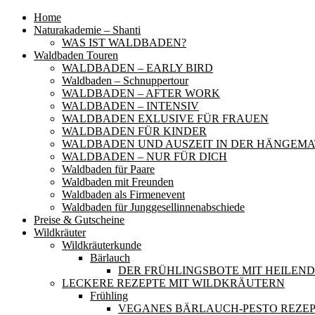
Home
Naturakademie – Shanti
WAS IST WALDBADEN?
Waldbaden Touren
WALDBADEN – EARLY BIRD
Waldbaden – Schnuppertour
WALDBADEN – AFTER WORK
WALDBADEN – INTENSIV
WALDBADEN EXLUSIVE FÜR FRAUEN
WALDBADEN FÜR KINDER
WALDBADEN UND AUSZEIT IN DER HÄNGEMA
WALDBADEN – NUR FÜR DICH
Waldbaden für Paare
Waldbaden mit Freunden
Waldbaden als Firmenevent
Waldbaden für Junggesellinnenabschiede
Preise & Gutscheine
Wildkräuter
Wildkräuterkunde
Bärlauch
DER FRÜHLINGSBOTE MIT HEILEN
LECKERE REZEPTE MIT WILDKRÄUTERN
Frühling
VEGANES BÄRLAUCH-PESTO REZE