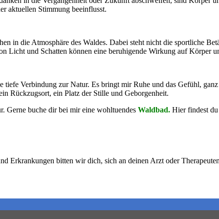
ken in die Vergangenheit oder Zukunft abschweifen, sind Körper un
er aktuellen Stimmung beeinflusst.
chen in die Atmosphäre des Waldes. Dabei steht nicht die sportliche Be
von Licht und Schatten können eine beruhigende Wirkung auf Körper u
e tiefe Verbindung zur Natur. Es bringt mir Ruhe und das Gefühl, gan
in Rückzugsort, ein Platz der Stille und Geborgenheit.
r.
Gerne buche dir bei mir eine wohltuendes
Waldbad.
Hier findest d
nd Erkrankungen bitten wir dich, sich an deinen Arzt oder Therapeuten