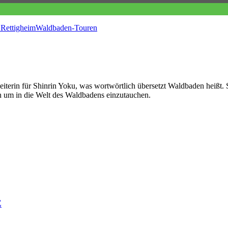
Rettigheim
Waldbaden-Touren
rsleiterin für Shinrin Yoku, was wortwörtlich übersetzt Waldbaden heiß
n um in die Welt des Waldbadens einzutauchen.
E