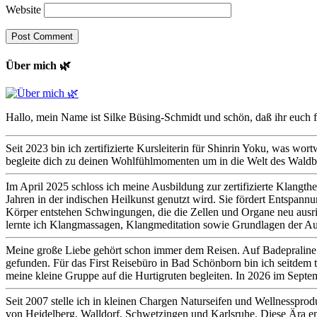
Website
Über mich 🌿
Hallo, mein Name ist Silke Büsing-Schmidt und schön, daß ihr euch fü
Seit 2023 bin ich zertifizierte Kursleiterin für Shinrin Yoku, was w
begleite dich zu deinen Wohlfühlmomenten um in die Welt des Waldb
Im April 2025 schloss ich meine Ausbildung zur zertifizierte Klangt
Jahren in der indischen Heilkunst genutzt wird. Sie fördert Entspan
Körper entstehen Schwingungen, die die Zellen und Organe neu ausri
lernte ich Klangmassagen, Klangmeditation sowie Grundlagen der Au
Meine große Liebe gehört schon immer dem Reisen. Auf Badepraline on 
gefunden. Für das First Reisebüro in Bad Schönborn bin ich seitdem tä
meine kleine Gruppe auf die Hurtigruten begleiten. In 2026 im Septe
Seit 2007 stelle ich in kleinen Chargen Naturseifen und Wellnesspro
von Heidelberg, Walldorf, Schwetzingen und Karlsruhe. Diese Ära en