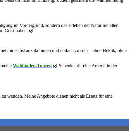
d Geist oft nicht im Einklang. Zudem geschieht die Wahrnehmung
tätigung im Vordergrund, sondern das Erleben der Natur mit allen
nd Geist haben. 🌿
z bei mir selbst anzukommen und einfach zu sein – ohne Hektik, ohne
u meine
Waldbaden-Touren
🌿 Schenke dir eine Auszeit in der
 zu wenden. Meine Angebote dienen nicht als Ersatz für eine